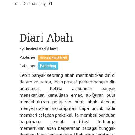
Loan Duration (day):
21
Diari Abah
by
Hasrizal Abdul Jamil
Publisher -
Hasrizal Abdul Jamil
Category -
Parenting
Lebih banyak seorang abah membabitkan diri di
dalam keluarga, lebih positif perkembangan diri
anak-anak. Ketika al-Sunnah banyak
menekankan kemuliaan emak, al-Quran pula
mendahulukan pelajaran buat abah dengan
menyenaraikan sekumpulan bapa untuk hadir
memberi teladan praktikal. Ia memberi panduan
bagaimana sebuah institusi keluarga
memerlukan abah berperanan sebagai tunggak
demi melunaskan amanah Allah yang terpikul di