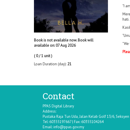
"I am
Mere
hati
Kasi
"Uma
Book is not available now. Book will
"We 
available on: 07 Aug 2026
Plea
( 0 / 1 unit )
Loan Duration (day):
21
Contact
PPAS Digital Library
Address:
Pustaka Raja Tun Uda, Jalan Kelab Golf 13/6, Seksye
Tel: 60355197667 | Fax: 60355104264
Email:
info@ppas.gov.my