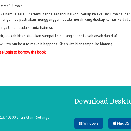
 tired" - Umair
ka berdua selalu bertemu tanpa sedar di balkoni. Setiap kali keluar, Umair sud
. Tangannya pasti akan menggenggam baldu merah yang ditekap kemas ke dada
hnya Umair pada si cinta hatinya.
ir, adakah kisah kita akan sampai ke bintang seperti kisah awak dan dia?"
will try our best to make it happens. Kisah kita biar sampai ke bintang..."
se login to borrow the book.
Download Deskt
n 13, 40100 Shah Alam, Selangor
Windows
Mac OS