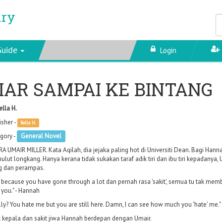
ary
Guide
Login
IAR SAMPAI KE BINTANG
ella H.
isher -
Bella H.
gory -
General Novel
A UMAIR MILLER. Kata Aqilah, dia jejaka paling hot di Universiti Dean. Bagi Hann
ulut longkang. Hanya kerana tidak sukakan taraf adik tiri dan ibu tiri kepada
g dan perampas.
t because you have gone through a lot dan pernah rasa 'sakit', semua tu tak memb
 you." - Hannah
lly? You hate me but you are still here. Damn, I can see how much you 'hate' me."
t kepala dan sakit jiwa Hannah berdepan dengan Umair.