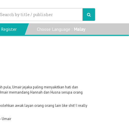
Register
Choose Language :
Malay
ah pula, Umair jejaka paling menyakitkan hati dan
nya, Umair memandang Hannah dan Husna serupa orang
olehkan awak layan orang orang lain like shit! I really
 - Umair