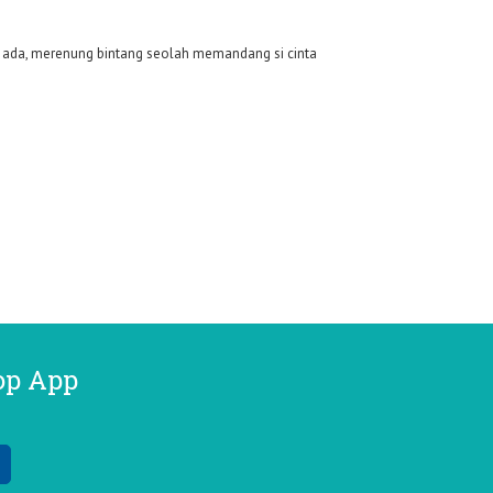
ah ada, merenung bintang seolah memandang si cinta
.
op App