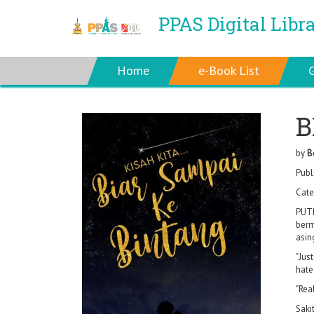
PPAS Digital Libr
Home
e-Book List
B
by
B
Publ
Cate
PUTR
berm
asin
"Jus
hate
"Rea
Saki